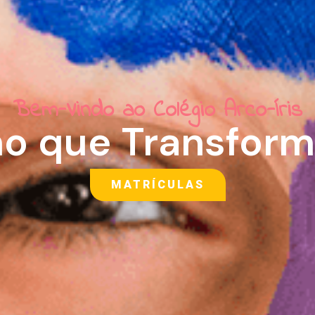
Bem-Vindo ao Colégio Arco-Íris
no que Transform
MATRÍCULAS