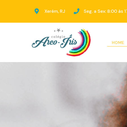
Xerém, RJ
Seg. a Sex: 8:00 às 
HOME