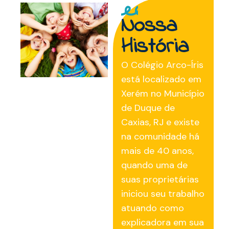
Nossa
História
O Colégio Arco-Íris
está localizado em
Xerém no Município
de Duque de
Caxias, RJ e existe
na comunidade há
mais de 40 anos,
quando uma de
suas proprietárias
iniciou seu trabalho
atuando como
explicadora em sua