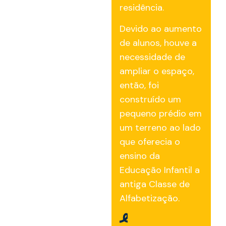
residência.
Devido ao aumento
de alunos, houve a
necessidade de
ampliar o espaço,
então, foi
construído um
pequeno prédio em
um terreno ao lado
que oferecia o
ensino da
Educação Infantil a
antiga Classe de
Alfabetização.