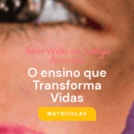
Bem-Vindo ao Colégio
Arco-Íris
O ensino que
Transforma
Vidas
MATRÍCULAS