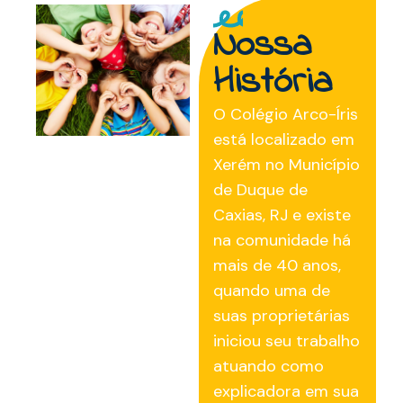
Nossa
História
O Colégio Arco-Íris
está localizado em
Xerém no Município
de Duque de
Caxias, RJ e existe
na comunidade há
mais de 40 anos,
quando uma de
suas proprietárias
iniciou seu trabalho
atuando como
explicadora em sua