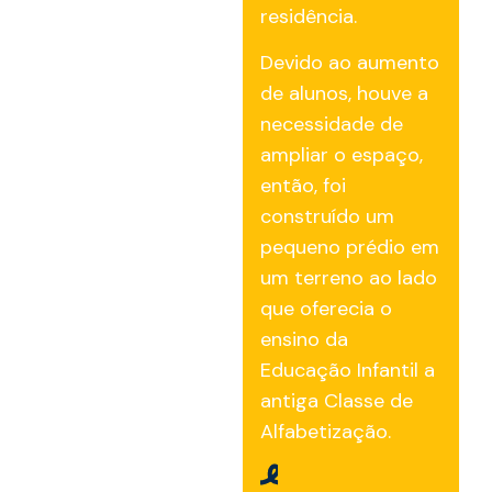
residência.
Devido ao aumento
de alunos, houve a
necessidade de
ampliar o espaço,
então, foi
construído um
pequeno prédio em
um terreno ao lado
que oferecia o
ensino da
Educação Infantil a
antiga Classe de
Alfabetização.