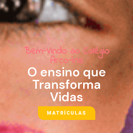
Bem-Vindo ao Colégio
Arco-Íris
O ensino que
Transforma
Vidas
MATRÍCULAS