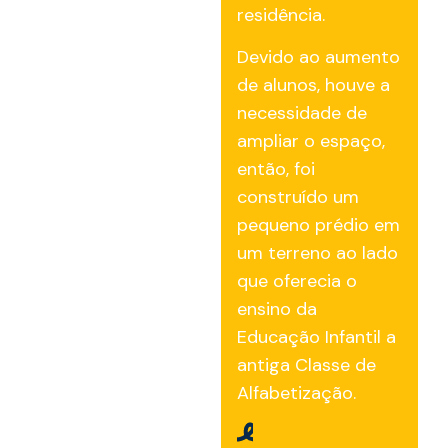
residência.
Devido ao aumento
de alunos, houve a
necessidade de
ampliar o espaço,
então, foi
construído um
pequeno prédio em
um terreno ao lado
que oferecia o
ensino da
Educação Infantil a
antiga Classe de
Alfabetização.