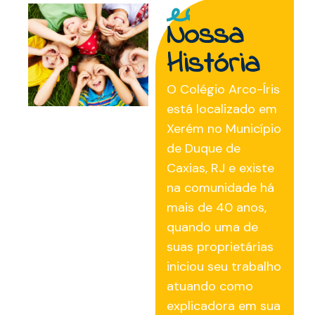
Nossa
História
O Colégio Arco-Íris
está localizado em
Xerém no Município
de Duque de
Caxias, RJ e existe
na comunidade há
mais de 40 anos,
quando uma de
suas proprietárias
iniciou seu trabalho
atuando como
explicadora em sua