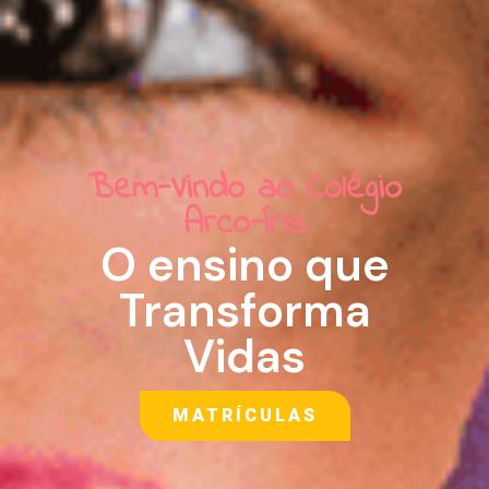
Bem-Vindo ao Colégio
Arco-Íris
O ensino que
Transforma
Vidas
MATRÍCULAS