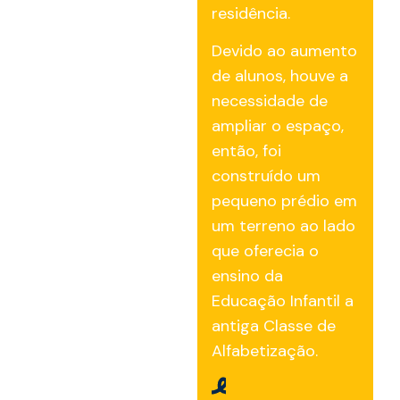
residência.
Devido ao aumento
de alunos, houve a
necessidade de
ampliar o espaço,
então, foi
construído um
pequeno prédio em
um terreno ao lado
que oferecia o
ensino da
Educação Infantil a
antiga Classe de
Alfabetização.