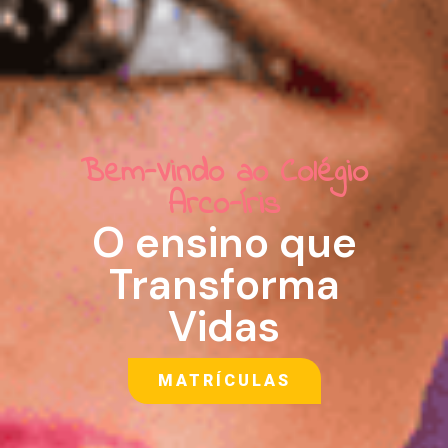
Bem-Vindo ao Colégio
Arco-Íris
O ensino que
Transforma
Vidas
MATRÍCULAS