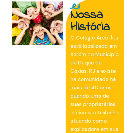
Nossa
História
O Colégio Arco-Íris
está localizado em
Xerém no Município
de Duque de
Caxias, RJ e existe
na comunidade há
mais de 40 anos,
quando uma de
suas proprietárias
iniciou seu trabalho
atuando como
explicadora em sua