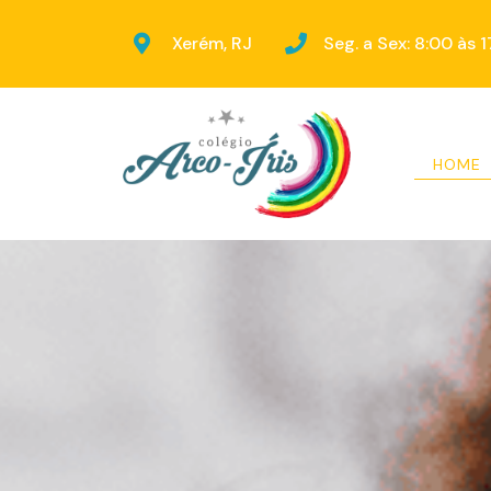
Xerém, RJ
Seg. a Sex: 8:00 às 
HOME