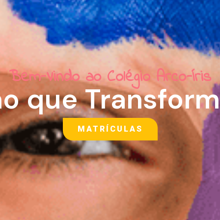
Bem-Vindo ao Colégio Arco-Íris
no que Transform
MATRÍCULAS