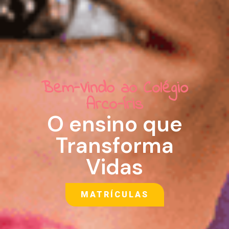
Bem-Vindo ao Colégio
Arco-Íris
O ensino que
Transforma
Vidas
MATRÍCULAS