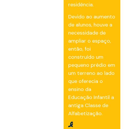
residência.
Devido ao aumento
de alunos, houve a
necessidade de
ampliar o espaço,
então, foi
construído um
pequeno prédio em
um terreno ao lado
que oferecia o
ensino da
Educação Infantil a
antiga Classe de
Alfabetização.