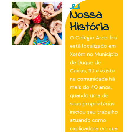
Nossa
História
O Colégio Arco-Íris
está localizado em
Xerém no Município
de Duque de
Caxias, RJ e existe
na comunidade há
mais de 40 anos,
quando uma de
suas proprietárias
iniciou seu trabalho
atuando como
explicadora em sua