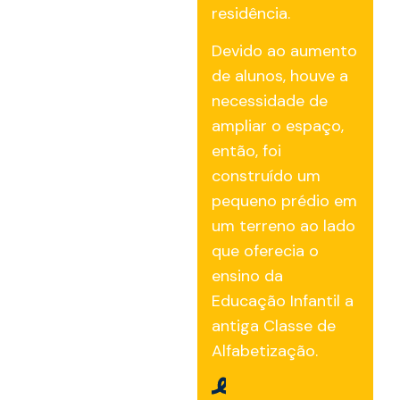
residência.
Devido ao aumento
de alunos, houve a
necessidade de
ampliar o espaço,
então, foi
construído um
pequeno prédio em
um terreno ao lado
que oferecia o
ensino da
Educação Infantil a
antiga Classe de
Alfabetização.