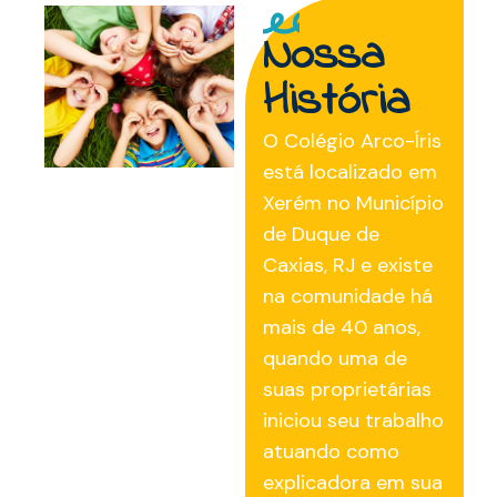
Nossa
História
O Colégio Arco-Íris
está localizado em
Xerém no Município
de Duque de
Caxias, RJ e existe
na comunidade há
mais de 40 anos,
quando uma de
suas proprietárias
iniciou seu trabalho
atuando como
explicadora em sua