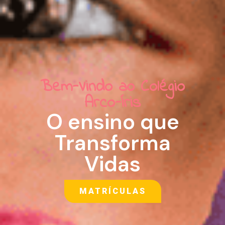
Bem-Vindo ao Colégio
Arco-Íris
O ensino que
Transforma
Vidas
MATRÍCULAS